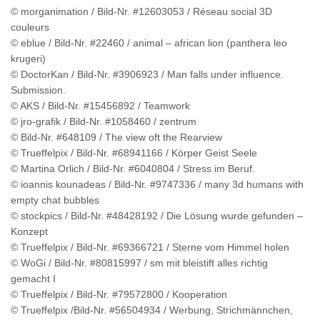
© morganimation / Bild-Nr. #12603053 / Réseau social 3D
couleurs
© eblue / Bild-Nr. #22460 / animal – african lion (panthera leo
krugeri)
© DoctorKan / Bild-Nr. #3906923 / Man falls under influence.
Submission.
© AKS / Bild-Nr. #15456892 / Teamwork
© jro-grafik / Bild-Nr. #1058460 / zentrum
© Bild-Nr. #648109 / The view oft the Rearview
© Trueffelpix / Bild-Nr. #68941166 / Körper Geist Seele
© Martina Orlich / Bild-Nr. #6040804 / Stress im Beruf.
© ioannis kounadeas / Bild-Nr. #9747336 / many 3d humans with
empty chat bubbles
© stockpics / Bild-Nr. #48428192 / Die Lösung wurde gefunden –
Konzept
© Trueffelpix / Bild-Nr. #69366721 / Sterne vom Himmel holen
© WoGi / Bild-Nr. #80815997 / sm mit bleistift alles richtig
gemacht I
© Trueffelpix / Bild-Nr. #79572800 / Kooperation
© Trueffelpix /Bild-Nr. #56504934 / Werbung, Strichmännchen,