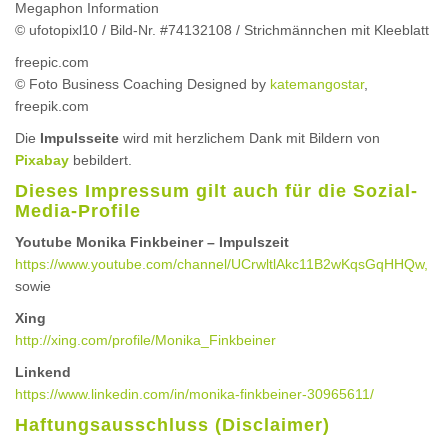
Megaphon Information
© ufotopixl10 / Bild-Nr. #74132108 / Strichmännchen mit Kleeblatt
freepic.com
© Foto Business Coaching Designed by
katemangostar
,
freepik.com
Die
Impulsseite
wird mit herzlichem Dank mit Bildern von
Pixabay
bebildert.
Dieses Impressum gilt auch für die Sozial-
Media-Profile
Youtube Monika Finkbeiner – Impulszeit
https://www.youtube.com/channel/UCrwltlAkc11B2wKqsGqHHQw,
sowie
Xing
http://xing.com/profile/Monika_Finkbeiner
Linkend
https://www.linkedin.com/in/monika-finkbeiner-30965611/
Haftungsausschluss (Disclaimer)